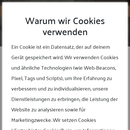
Warum wir Cookies
verwenden
MA AUCTION
Home
/
MA Auction
Ein Cookie ist ein Datensatz, der auf deinem
Gerät gespeichert wird. Wir verwenden Cookies
Aktuelle Angebote von MMF
und ähnliche Technologien (wie Web-Beacons,
Pixel, Tags und Scripts), um Ihre Erfahrung zu
Jedes Monate bieten wir eine Auswahl von Produkte mit reduzierte
Preis. an.
verbessern und zu individualisieren, unsere
Viel Erfolg!
Dienstleistungen zu erbringen, die Leistung der
Website zu analysieren sowie für
Marketingzwecke. Wir setzen Cookies