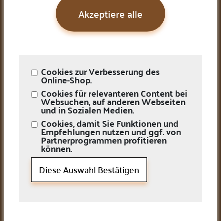
Ankauf/Verkauf
Akzeptiere alle
Online Auktionen
Edelmetallkurse
Bewertungen
FAQ
Cookie-Einstellungen
Firma
Cookies zur Verbesserung des
Online-Shop.
Über uns
Cookies für relevanteren Content bei
Unsere Team
Websuchen, auf anderen Webseiten
Kontaktieren Sie uns
und in Sozialen Medien.
Newsletter
Cookies, damit Sie Funktionen und
Karriere
Empfehlungen nutzen und ggf. von
Öffnungszeiten
Partnerprogrammen profitieren
können.
Montag
10:00 AM–5:00 PM
Dienstag
10:00 AM–5:00 PM
Diese Auswahl Bestätigen
Mittwoch
10:00 AM–5:00 PM
Donnerstag
10:00 AM–5:00 PM
Freitag
10:00 AM–5:00 PM
Samstag
Geschlossen
Sonntag
Geschlossen