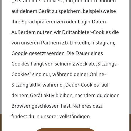
(„Erstanbieter-Cookies“) ein, um Informationen
auf deinem Gerät zu speichern, beispielsweise
Ihre Sprachpräferenzen oder Login-Daten.
1 Unze Silber Krügerrand 2017, ubiläumsausgabe
Außerdem nutzen wir Drittanbieter-Cookies die
Preis auf Anfrage
von unseren Partnern z.b. LinkedIn, Instagram,
Google gesetzt werden. Die Dauer eines
Cookies hängt von seinem Zweck ab. „Sitzungs-
Cookies“ sind nur, während deiner Online-
Sitzung aktiv, während „Dauer-Cookies“ auf
BRD 5 Deutsche Mark ver. Jgg. und Motive seit 1949
deinem Gerät aktiv bleiben, nachdem du deinen
Preis auf Anfrage
Browser geschlossen hast. Näheres dazu
findest du in unserer vollständigen
Leistungen