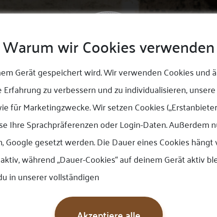
Warum wir Cookies verwenden
ber uns
Kontaktiere
einem Gerät gespeichert wird. Wir verwenden Cookies und 
APPOINTMENT
re Erfahrung zu verbessern und zu individualisieren, unsere
ie für Marketingzwecke. Wir setzen Cookies („Erstanbieter
ise Ihre Sprachpräferenzen oder Login-Daten. Außerdem nu
Home
/
Termine
am, Google gesetzt werden. Die Dauer eines Cookies hängt
g aktiv, während „Dauer-Cookies“ auf deinem Gerät aktiv 
du in unserer vollständigen
Buchung
Akzeptiere alle