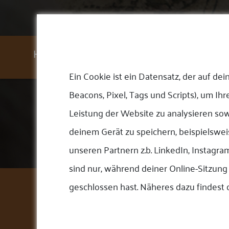
Home
Unsere Leistung
Verkaufen
Blog
Ü
Ein Cookie ist ein Datensatz, der auf d
Beacons, Pixel, Tags und Scripts), um Ih
Leistung der Website zu analysieren sow
deinem Gerät zu speichern, beispielswe
unseren Partnern z.b. LinkedIn, Instagr
sind nur, während deiner Online-Sitzun
geschlossen hast. Näheres dazu findest 