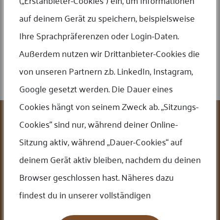
(„Erstanbieter-Cookies“) ein, um Informationen
Edelmetalle Beratung
auf deinem Gerät zu speichern, beispielsweise
Sie möchten ins Edelmetall einsteigen oder suchen einen alternativ zu
Ihre Sprachpräferenzen oder Login-Daten.
Aktien, Immobilien oder Fonds? Eine Investition in Edelmetalle lohnt sich
für alle. Wir haben uns zum Ziel gesetzt, Ihre Bedürfnisse und
Außerdem nutzen wir Drittanbieter-Cookies die
Investitionsziele bestmöglich zu erfüllen. Unser erfahrenes Team
begleiten Sie gerne bei jedem Schritt und sprechen Deutsch, Englisch
von unseren Partnern z.b. LinkedIn, Instagram,
und Polnisch.
JETZT TERMIN VEREINBAREN!
Google gesetzt werden. Die Dauer eines
Cookies hängt von seinem Zweck ab. „Sitzungs-
Leistungen
Cookies“ sind nur, während deiner Online-
Ankauf/Verkauf
Sitzung aktiv, während „Dauer-Cookies“ auf
Online Auktionen
Edelmetallkurse
deinem Gerät aktiv bleiben, nachdem du deinen
Bewertungen
FAQ
Browser geschlossen hast. Näheres dazu
Cookie-Einstellungen
Firma
findest du in unserer vollständigen
Über uns