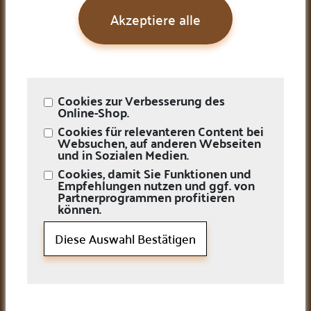
Unsere Team
Akzeptiere alle
Kontaktieren Sie uns
Newsletter
Karriere
Öffnungszeiten
Montag
10:00 AM–5:00 PM
Cookies zur Verbesserung des
Dienstag
10:00 AM–5:00 PM
Online-Shop.
Mittwoch
10:00 AM–5:00 PM
Cookies für relevanteren Content bei
Donnerstag
10:00 AM–5:00 PM
Websuchen, auf anderen Webseiten
Freitag
10:00 AM–5:00 PM
und in Sozialen Medien.
Samstag
Geschlossen
Cookies, damit Sie Funktionen und
Sonntag
Geschlossen
Empfehlungen nutzen und ggf. von
Kontaktieren Sie uns
Partnerprogrammen profitieren
können.
helpdesk@mm-frankfurt.de
Diese Auswahl Bestätigen
+49 (0) 069 260 90 656
+49 (0) 069 260 90 657
Roßmarkt 10 (Steinwegpassage), 60311/Frankfurt am Main,
Deutschland